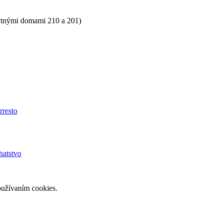
ytnými domami 210 a 201)
rresto
hatstvo
oužívaním cookies.