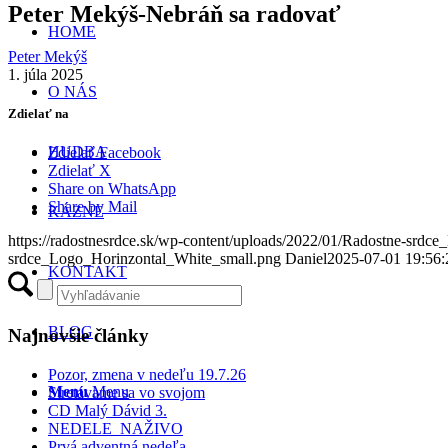
Peter Mekýš-Nebráň sa radovať
HOME
Peter Mekýš
1. júla 2025
O NÁS
Zdielať na
HUDBA
Zdielať Facebook
Zdielať X
Share on WhatsApp
Share by Mail
KÁZNE
https://radostnesrdce.sk/wp-content/uploads/2022/01/Radostne-srd
srdce_Logo_Horinzontal_White_small.png
Daniel
2025-07-01 19:56:
KONTAKT
BLOG
Najnovšie články
Pozor, zmena v nedeľu 19.7.26
Menu
Menu
Stretávame sa vo svojom
CD Malý Dávid 3.
NEDELE NAŽIVO
Prvá adventná nedeľa