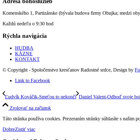
Adresa bohoslužieb
Komenského 1, Partizánske (bývala budova firmy Obujka; medzi ob
Každú nedeľu o 9:30 hod
Rýchla navigácia
HUDBA
KÁZNE
KONTAKT
© Copyright - Spoločenstvo kresťanov Radostné srdce, Design by
Fo
Link to Facebook
Ľudvík Kováčik-Smrťou to nekončí
Daniel Valent-Odhoď svoje bo
Zrolovať na začiatok
Táto stránka používa cookies. Prezeraním stránky súhlasíte s našim p
Dobre
Zistiť viac