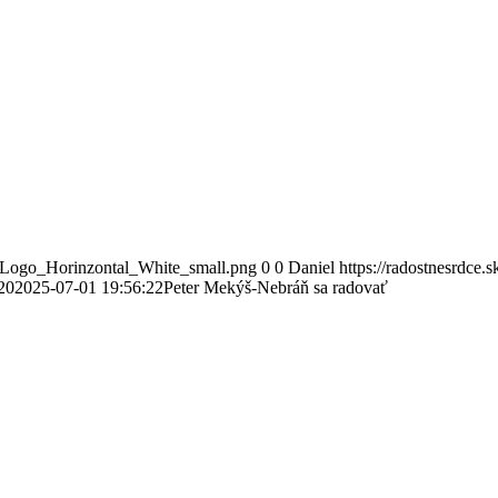
ce_Logo_Horinzontal_White_small.png
0
0
Daniel
https://radostnesrdce
20
2025-07-01 19:56:22
Peter Mekýš-Nebráň sa radovať